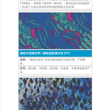
不同档次、类型的 "潜水料 / 潜水布"，提供给自己的成品部
门以及广泛的出售给世界各地的制造企业使用。
涤纶印花潜水料 / 涤纶迷彩潜水布 (PT)
说明：
"涤纶印花布" 具有优良的耐日光色牢度，不易褪
色。
应用：
潜水服，冲浪服，连衣裙，钓鱼裤，手套和包袋等产
品。