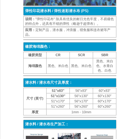
弹性印花潜水料 / 弹性迷彩潜水布 (PS)
说明：
"弹性印花布" 除具有优良的耐日光色牢度，不易褪色
的特点外，还具有不错的弹性（略逊于超弹布）。
应用：
定制产品，潜水服，冲浪服，猎鱼服和连衣裙等产
品。
橡胶海绵颜色：
橡胶类型
CR
SCR
SBR
黑色、米白
海绵颜色
黑色、米白色
黑色、米白色
色、水青白
色、白色
潜水料 / 潜水布尺寸及厚度：
51″x83″
56″x83″
60″x83″
51″x130″
56″x130″
60″x130″
尺寸 (英寸)
51″x170″
56″x170″
60″x170″
51″x260″
56″x260″
60″x260″
厚度
1mm - 10mm
潜水料 / 潜水布生产加工：