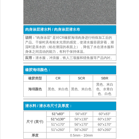
肉身涂层潜水料 / 肉身涂层潜水布
说明：
"肉身涂层" 是对CR橡胶海绵肉身进行特殊加工后的
产品。干燥时具有粉末光滑的感觉，使潜水服容易穿着，潮
湿时是亲水的（粘在潮湿的表面上），降低了水在潜水服和
身体之间流动的能力，有利于保持体温。
应用：
潜水服，冲浪服，铁人三项服和猎鱼服等产品内衬。
橡胶海绵颜色：
橡胶类型
CR
SCR
SBR
黑色、米白
海绵颜色
黑色、米白色
黑色、米白色
色、水青白
色、白色
潜水料 / 潜水布尺寸及厚度：
51″x83″
56″x83″
60″x83″
51″x130″
56″x130″
60″x130″
尺寸 (英寸)
51″x170″
56″x170″
60″x170″
51″x260″
56″x260″
60″x260″
厚度
0.5mm - 10mm