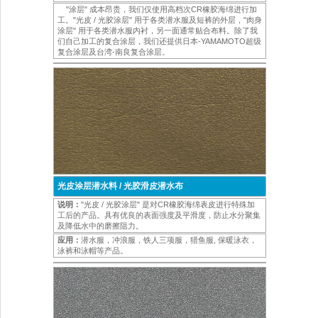
"涂层" 成本昂贵，我们仅使用高档次CR橡胶海绵进行加
工。"光皮 / 光胶涂层" 用于各类潜水服及短裤的外层，"肉身
涂层" 用于各类潜水服内衬，另一面通常贴合布料。除了我
们自己加工的复合涂层，我们还提供日本-YAMAMOTO超级
复合涂层及台湾-南良复合涂层。
光皮涂层潜水料 / 光胶滑皮潜水布
说明：
"光皮 / 光胶涂层" 是对CR橡胶海绵表皮进行特殊加
工后的产品。具有优良的表面强度及平滑度，防止水分聚集
及降低水中的磨擦阻力。
应用：
潜水服，冲浪服，铁人三项服，猎鱼服, 保暖泳衣，
泳裤和泳帽等产品。